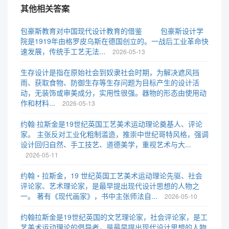
其他相关答案
包豪斯教育对中国现代设计教育的借鉴 包豪斯设计学
院是1919年由格罗皮乌斯在德国创立的。一战后工业革命快
速发展，传统手工艺无法...
2026-05-13
生存设计是指在原始社会到奴隶社会时期，为解决遮风挡
雨、获取食物、防御生存等生存问题为目标产生的设计活
动，无装饰或审美成分，实用性很强。器物的形态由使用动
作和材料...
2026-05-13
约翰·拉斯金是19世纪英国工艺美术运动理论奠基人、评论
家。 主张反对工业化粗制滥造，推崇中世纪哥特风格，强调
设计回归自然、手工技艺、道德美学，重视艺术与大...
2026-05-11
约翰・拉斯金，19 世纪英国工艺美术运动理论先驱、社会
评论家、艺术理论家，是最早提出现代设计思想的人物之
一。 著有《现代画家》，书中主张师法自...
2026-05-10
约翰拉斯金是19世纪英国的文艺理论家，社会评论家，是工
艺美术运动理论的倡导者，是最早提出现代设计思想的人物