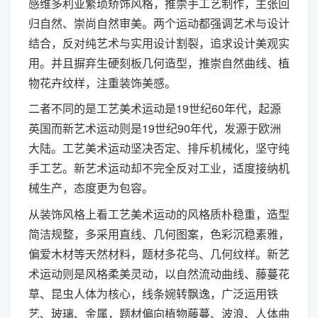
感维多利亚繁琐矫饰风格，推崇手工艺制作，主张回
归自然、崇尚自然审美。两个运动都强调艺术与设计
结合，反对纯艺术与实用设计割裂，追求设计美观实
用。并且摒弃生硬刻板几何造型，推崇自然曲线、植
物花卉纹样，注重装饰美感。
二者不同的是工艺美术运动是19世纪60年代，起源
英国而新艺术运动则是19世纪90年代，发源于欧洲
大陆。工艺美术运动坚决否定、排斥机械化，坚守纯
手工艺。新艺术运动却不完全反对工业，适度接纳机
械生产，态度更为包容。
从装饰风格上看工艺美术运动的风格质朴稳重，造型
简洁规整，多采用直线、几何图案，色彩沉稳素雅，
偏爱木材等天然材料，题材多花鸟、几何纹样。新艺
术运动则是风格柔美灵动，以自然流动曲线、藤蔓花
草、昆虫人体为核心，线条婉转飘逸，广泛运用铁
艺、玻璃、金属，题材偏向植物藤蔓、波浪、人体曲