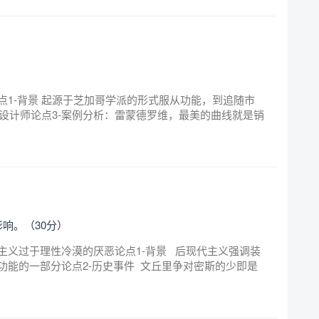
1-背景 起源于芝加哥学派的形式服从功能，到追随市
业设计师论点3-案例分析：雷蒙德罗维，最美的曲线就是销
响。（30分）
主义过于理性冷漠的厌恶论点1-背景 后现代主义强调装
功能的一部分论点2-历史事件 文丘里争对密斯的少即是