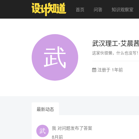
首页
问答
知识观察室
武汉理工-艾晨
这家伙很懒，什么也没写
注册于 1年前
最新动态
我 对问题发布了答案
8月前