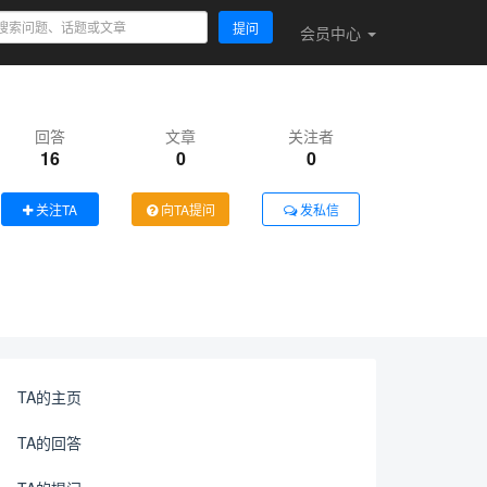
提问
会员
中心
回答
文章
关注者
16
0
0
关注TA
向TA提问
发私信
TA的主页
TA的回答