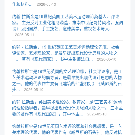
作和材料...
2026-05-13
约翰·拉斯金是19世纪英国工艺美术运动理论奠基人、评论
家。 主张反对工业化粗制滥造，推崇中世纪哥特风格，强调
设计回归自然、手工技艺、道德美学，重视艺术与大...
2026-05-11
约翰・拉斯金，19 世纪英国工艺美术运动理论先驱、社会
评论家、艺术理论家，是最早提出现代设计思想的人物之
一。 著有《现代画家》，书中主张师法自...
2026-05-10
约翰拉斯金是19世纪英国的文艺理论家，社会评论家，是工
艺美术运动理论的倡导者，是最早提出现代设计思想的人物
之一。他的代表作主要有《建筑的七盏明灯》《威尼斯的石
头...
2026-05-10
约翰·拉斯金，英国美术理论家、教育家，是“工艺美术”运动
的理论指导者，最早提出现代设计思想的人物之一。 三本主
要的著作有《现代画家》，其中他主...
2026-05-10
约翰拉斯金是19世纪英国艺术评论家和社会思想家，是工艺
美术理论代表，他的代表作有《威尼斯的石头》。他反对机