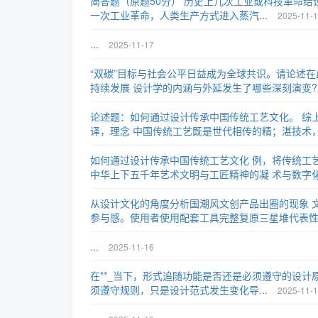
简答题（原题50分） 历史上几次工业或科技革命给设
一次工业革命，人类生产方式进入蒸汽...
2025-11-
...
2025-11-17
“双碳”目标与社会公平日益成为全球共识。请论述
持续发展 设计学的内涵与外延发生了哪些深刻演变?并
论述题：如何通过设计传承中国传统工艺文化。 综
译，理念 中国传统工艺既是世代相传的精；湛技术，
如何通过设计传承中国传统工艺文化 例，将传统工
中华上下五千年艺术文明与工匠精神的凝 术与数字化
从设计文化的角度分析国潮风文创产品出圈的现象 
参与感。使用者使用配套工具完整复原三星堆代表性文
...
2025-11-16
在**_当下，形式追随功能是否还是必须遵守的设计
须遵守规则，只是设计范式发生变化导...
2025-11-