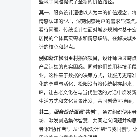
些棘手问题提供了全新的价值路径。
其一
，服务设计遵循以人为本的价值观念，将
情感认知的“人”，深刻洞察用户的需求与痛
看待问题。传统设计在面对城乡规划时基于宏
居民的个体真实需求和情感联结。在解决城乡
计的核心和起点。
例如浙江松阳乡村振兴项目
，设计师通过蹲点
产品销售的真实困惑。同时他们善用科技手段
业，这种基于数据的决策方式，让服务更精准
化的尊重与活化，松阳没有将传统封存起来，
IP，让古老文化在与当代生活的对话中焕发
生活方式和文化背景出发，共同创造可持续，
其二，
服务设计强调
“共创”
，通过组织使用者
坊，激发创造集体智慧，共同定义问题并构思解
者”和“协作者”，从“为我设计”到“与我同创