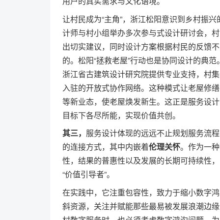
用户的真实需求与文化语境。
让村民成为“主角”，浙江松阳意识到乡村振
计师与村小组举办多次参与式设计研讨会，村
出切实建议，同时设计方案根据村民的反馈不
的。松阳“拯救老屋”行动也是协同设计的典
浙江省古建筑设计研究院提供专业支持，村集
入驻的开放式协作网络。这种模式让老屋修缮
等新业态，使老屋焕发新生。这正是服务设计
目标下各尽所能，实现价值共创。
其三，
服务设计体现的远远不止规划服务流程
的连接方式，其中内嵌着
伦理关怀
。作为一种
性，结果的普惠性以及发展的长期可持续性，
“价值引导者”。
在实践中，它注重包容性，致力于缩小数字鸿
斜资源，关注并赋能那些最易被发展浪潮边缘
村数字服务时，也必须考虑数字鸿沟问题，为