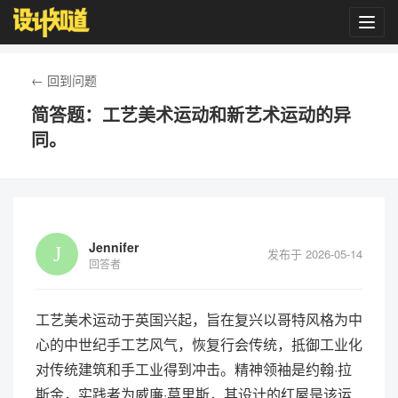
Toggl
navig
← 回到问题
简答题：工艺美术运动和新艺术运动的异
同。
Jennifer
发布于 2026-05-14
回答者
工艺美术运动于英国兴起，旨在复兴以哥特风格为中
心的中世纪手工艺风气，恢复行会传统，抵御工业化
对传统建筑和手工业得到冲击。精神领袖是约翰·拉
斯金，实践者为威廉·莫里斯，其设计的红屋是该运