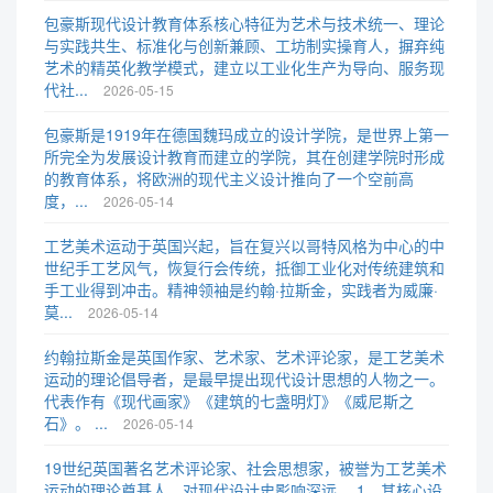
包豪斯现代设计教育体系核心特征为艺术与技术统一、理论
与实践共生、标准化与创新兼顾、工坊制实操育人，摒弃纯
艺术的精英化教学模式，建立以工业化生产为导向、服务现
代社...
2026-05-15
包豪斯是1919年在德国魏玛成立的设计学院，是世界上第一
所完全为发展设计教育而建立的学院，其在创建学院时形成
的教育体系，将欧洲的现代主义设计推向了一个空前高
度，...
2026-05-14
工艺美术运动于英国兴起，旨在复兴以哥特风格为中心的中
世纪手工艺风气，恢复行会传统，抵御工业化对传统建筑和
手工业得到冲击。精神领袖是约翰·拉斯金，实践者为威廉·
莫...
2026-05-14
约翰拉斯金是英国作家、艺术家、艺术评论家，是工艺美术
运动的理论倡导者，是最早提出现代设计思想的人物之一。
代表作有《现代画家》《建筑的七盏明灯》《威尼斯之
石》。 ...
2026-05-14
19世纪英国著名艺术评论家、社会思想家，被誉为工艺美术
运动的理论奠基人，对现代设计史影响深远。 1、其核心设