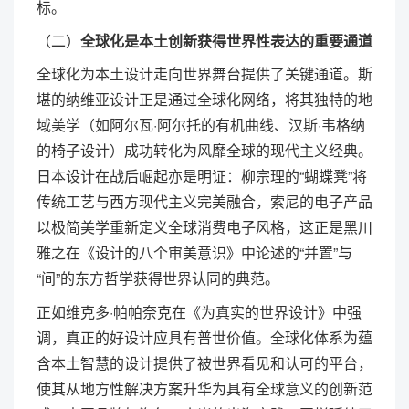
标。
（二）
全球化
是本土创新获得世界性表达的重要通道
全球化为本土设计走向世界舞台提供了关键通道。斯
堪的纳维亚设计正是通过全球化网络，将其独特的地
域美学（如阿尔瓦·阿尔托的有机曲线、汉斯·韦格纳
的椅子设计）成功转化为风靡全球的现代主义经典。
日本设计在战后崛起亦是明证：柳宗理的“蝴蝶凳”将
传统工艺与西方现代主义完美融合，索尼的电子产品
以极简美学重新定义全球消费电子风格，这正是黑川
雅之在《设计的八个审美意识》中论述的“并置”与
“间”的东方哲学获得世界认同的典范。
正如维克多·帕帕奈克在《为真实的世界设计》中强
调，真正的好设计应具有普世价值。全球化体系为蕴
含本土智慧的设计提供了被世界看见和认可的平台，
使其从地方性解决方案升华为具有全球意义的创新范