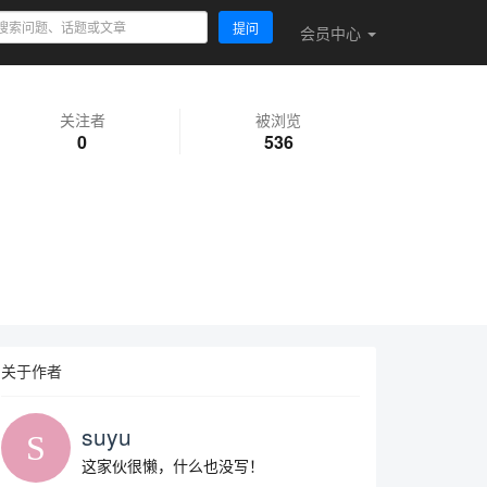
提问
会员
中心
关注者
被浏览
0
536
关于作者
suyu
这家伙很懒，什么也没写！