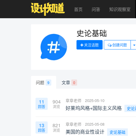
首页
问答
知识观察室
史论基础
关注话题
创建问题
问题
文章
9
0
章章老师
2025-05-10
11
904
回答
浏览
好莱坞风格+国际主义风格
史论
章章老师
2025-05-08
13
821
回答
浏览
美国的商业性设计
史论基础