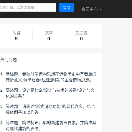
提问
会员
中心
问答
文章
关注者
9
0
0
热门问题
1
简述题：春秋时期造物思想在造物历史中有着重的
转折意义,请简述春秋战国时期的主要造物思想。
2
简述题：设计是什么/设计与技术的关系/设计与文
化的关系？
3
简述题：请简述“形式追随功能”的现代含义，结合
具体例子加以作答。
4
简述题：简述柯布西耶的新建筑五要素，并简述其
对现代建筑的影响。