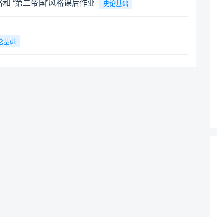
格和 “第二帝国”风格课后作业
史论基础
论基础