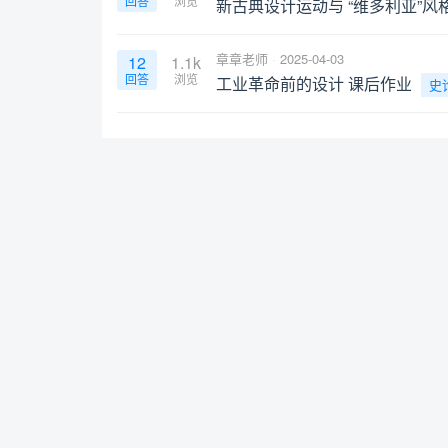
回答
浏览
新古典设计运动与 “维多利亚”风
章章老师
2025-04-03
12
1.1k
回答
浏览
工业革命前的设计 课后作业
史