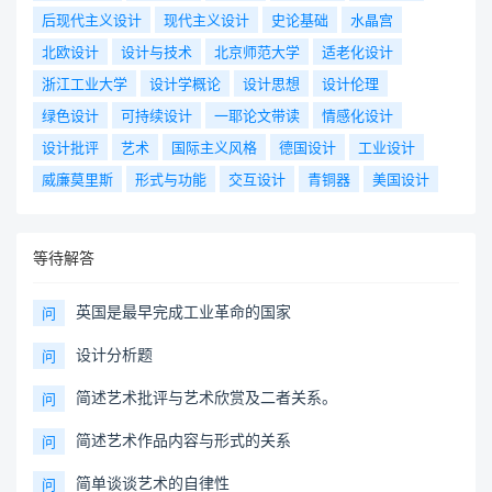
后现代主义设计
现代主义设计
史论基础
水晶宫
北欧设计
设计与技术
北京师范大学
适老化设计
浙江工业大学
设计学概论
设计思想
设计伦理
绿色设计
可持续设计
一耶论文带读
情感化设计
设计批评
艺术
国际主义风格
德国设计
工业设计
威廉莫里斯
形式与功能
交互设计
青铜器
美国设计
等待解答
英国是最早完成工业革命的国家
问
设计分析题
问
简述艺术批评与艺术欣赏及二者关系。
问
简述艺术作品内容与形式的关系
问
简单谈谈艺术的自律性
问