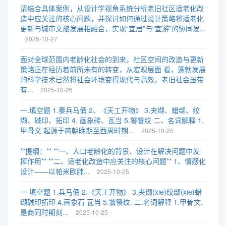
请结合具体案例，从设计学视角系统分析老旧社区适老化改
造中应关注的核心问题，并探讨如何通过设计策略将适老化
更新与城市文旅发展相融合，实现“宜居”与“宜游”的协同发...
2025-10-27
面对全球范围内老龄化社会的到来，社区空间的改造与更新
策略正在经历着前所未有的转变，从宏观层面 看，蓬勃发展
的科学技术已然将社会环境变得现代与高效，老旧社会虽带
有...
2025-10-26
一.填空题 1.秦兵马俑 2、《天工开物》 3.夹缬、蜡缬、绞
缬、碱印、拓印 4. 画象砖、瓦当 5.饕餮纹 二、名词解释 1.
甲骨文 起源于商朝晚期至西周时期...
2025-10-25
**提纲：** **一、人口老龄化的背景、设计在解决问题中发
挥作用** **二、适老化改造中应关注的核心问题** 1、情感化
设计——以帕米欧肺...
2025-10-25
一 填空题 1.兵马俑 2.《天工开物》 3.夹缬(xie)绞缬(xie)蜡
缬碱印拓印 4.画象石 瓦当 5.饕餮纹. 二.名词解释 1.甲骨文.
是商同时期刻...
2025-10-25