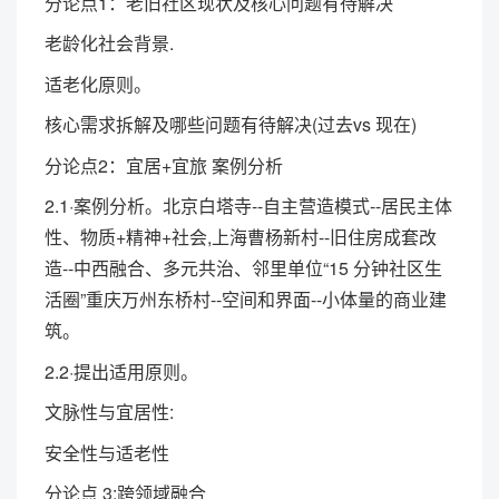
分论点1：老旧社区现状及核心问题有待解决
老龄化社会背景.
适老化原则。
核心需求拆解及哪些问题有待解决(过去vs 现在)
分论点2：宜居+宜旅 案例分析
2.1·案例分析。北京白塔寺--自主营造模式--居民主体
性、物质+精神+社会,上海曹杨新村--旧住房成套改
造--中西融合、多元共治、邻里单位“15 分钟社区生
活圈”重庆万州东桥村--空间和界面--小体量的商业建
筑。
2.2·提出适用原则。
文脉性与宜居性:
安全性与适老性
分论点 3:跨领域融合