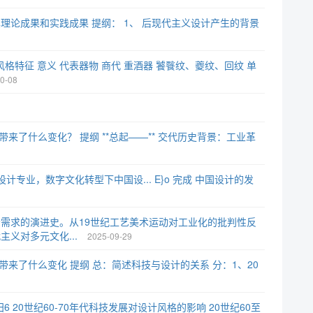
论成果和实践成果 提纲： 1、 后现代主义设计产生的背景
法 风格特征 意义 代表器物 商代 重酒器 饕餮纹、夔纹、回纹 单
0-08
带来了什么变化？ 提纲 **总起——** 交代历史背景：工业革
传达设计专业，数字文化转型下中国设... E}o 完成 中国设计的发
需求的演进史。从19世纪工艺美术运动对工业化的批判性反
义对多元文化...
2025-09-29
带来了什么变化 提纲 总：简述科技与设计的关系 分：1、20
式 0- 田6 20世纪60-70年代科技发展对设计风格的影响 20世纪60至