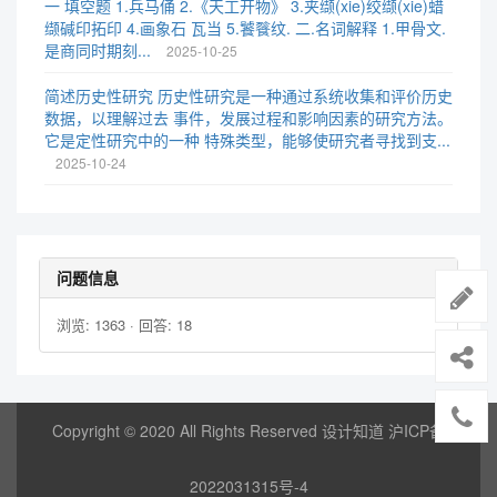
一 填空题 1.兵马俑 2.《天工开物》 3.夹缬(xie)绞缬(xie)蜡
缬碱印拓印 4.画象石 瓦当 5.饕餮纹. 二.名词解释 1.甲骨文.
是商同时期刻...
2025-10-25
简述历史性研究 历史性研究是一种通过系统收集和评价历史
数据，以理解过去 事件，发展过程和影响因素的研究方法。
它是定性研究中的一种 特殊类型，能够使研究者寻找到支...
2025-10-24
问题信息
浏览: 1363 · 回答: 18
Copyright © 2020 All Rights Reserved 设计知道
沪ICP备
2022031315号-4