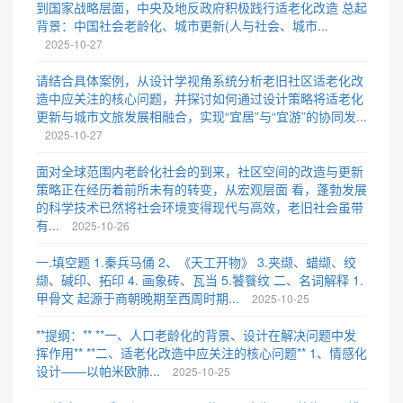
到国家战略层面，中央及地反政府积极践行适老化改造 总起
背景：中国社会老龄化、城市更新(人与社会、城市...
2025-10-27
请结合具体案例，从设计学视角系统分析老旧社区适老化改
造中应关注的核心问题，并探讨如何通过设计策略将适老化
更新与城市文旅发展相融合，实现“宜居”与“宜游”的协同发...
2025-10-27
面对全球范围内老龄化社会的到来，社区空间的改造与更新
策略正在经历着前所未有的转变，从宏观层面 看，蓬勃发展
的科学技术已然将社会环境变得现代与高效，老旧社会虽带
有...
2025-10-26
一.填空题 1.秦兵马俑 2、《天工开物》 3.夹缬、蜡缬、绞
缬、碱印、拓印 4. 画象砖、瓦当 5.饕餮纹 二、名词解释 1.
甲骨文 起源于商朝晚期至西周时期...
2025-10-25
**提纲：** **一、人口老龄化的背景、设计在解决问题中发
挥作用** **二、适老化改造中应关注的核心问题** 1、情感化
设计——以帕米欧肺...
2025-10-25