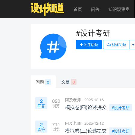
首页
问答
知识观察室
#设计考研
关注话题
创建问题
问题
文章
2
0
阿及老师
2025-12-16
2
820
回答
浏览
模拟卷(四)论述提交
#设计考研
阿及老师
2025-12-12
2
711
回答
浏览
模拟卷(三)论述提交
#设计考研