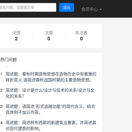
提问
会员
中心
问答
文章
关注者
2
0
0
热门问题
1
简述题：春秋时期造物思想在造物历史中有着重的
转折意义,请简述春秋战国时期的主要造物思想。
2
简述题：设计是什么/设计与技术的关系/设计与文
化的关系？
3
简述题：请简述“形式追随功能”的现代含义，结合
具体例子加以作答。
4
简述题：简述柯布西耶的新建筑五要素，并简述其
对现代建筑的影响。