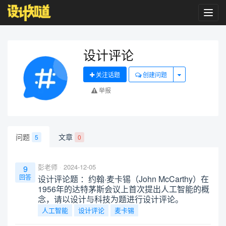
Toggl
navig
设计评论
关注话题
创建问题
举报
问题
文章
5
0
彭老师
2024-12-05
9
回答
设计评论题 ：约翰·麦卡锡（John McCarthy）在
1956年的达特茅斯会议上首次提出人工智能的概
念，请以设计与科技为题进行设计评论。
人工智能
设计评论
麦卡锡