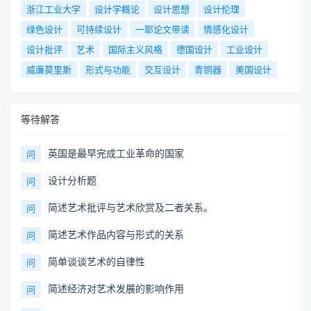
浙江工业大学
设计学概论
设计思想
设计伦理
绿色设计
可持续设计
一耶论文带读
情感化设计
设计批评
艺术
国际主义风格
德国设计
工业设计
威廉莫里斯
形式与功能
交互设计
青铜器
美国设计
等待解答
英国是最早完成工业革命的国家
问
设计分析题
问
简述艺术批评与艺术欣赏及二者关系。
问
简述艺术作品内容与形式的关系
问
简单谈谈艺术的自律性
问
简述经济对艺术发展的影响作用
问