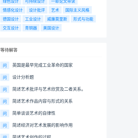
绿色设计
可持续设计
一耶论文带读
情感化设计
设计批评
艺术
国际主义风格
德国设计
工业设计
威廉莫里斯
形式与功能
交互设计
青铜器
美国设计
等待解答
英国是最早完成工业革命的国家
问
设计分析题
问
简述艺术批评与艺术欣赏及二者关系。
问
简述艺术作品内容与形式的关系
问
简单谈谈艺术的自律性
问
简述经济对艺术发展的影响作用
问
简述艺术创作的过程
问