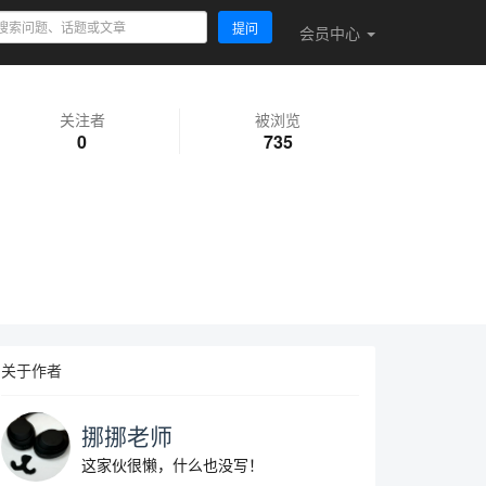
提问
会员
中心
关注者
被浏览
0
735
关于作者
挪挪老师
这家伙很懒，什么也没写！