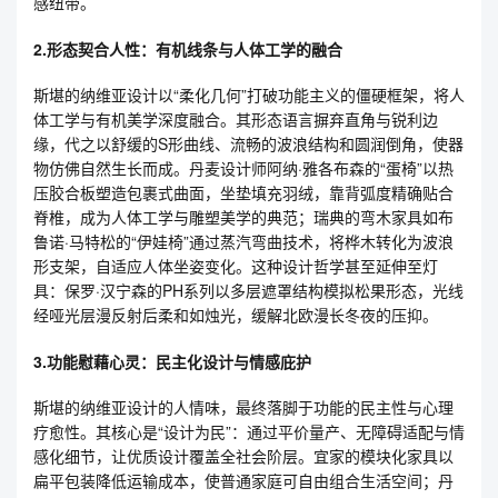
感纽带。
2.形态契合人性：有机线条与人体工学的融合
斯堪的纳维亚设计以“柔化几何”打破功能主义的僵硬框架，将人
体工学与有机美学深度融合。其形态语言摒弃直角与锐利边
缘，代之以舒缓的S形曲线、流畅的波浪结构和圆润倒角，使器
物仿佛自然生长而成。丹麦设计师阿纳·雅各布森的“蛋椅”以热
压胶合板塑造包裹式曲面，坐垫填充羽绒，靠背弧度精确贴合
脊椎，成为人体工学与雕塑美学的典范；瑞典的弯木家具如布
鲁诺·马特松的“伊娃椅”通过蒸汽弯曲技术，将桦木转化为波浪
形支架，自适应人体坐姿变化。这种设计哲学甚至延伸至灯
具：保罗·汉宁森的PH系列以多层遮罩结构模拟松果形态，光线
经哑光层漫反射后柔和如烛光，缓解北欧漫长冬夜的压抑。
3.功能慰藉心灵：民主化设计与情感庇护
斯堪的纳维亚设计的人情味，最终落脚于功能的民主性与心理
疗愈性。其核心是“设计为民”：通过平价量产、无障碍适配与情
感化细节，让优质设计覆盖全社会阶层。宜家的模块化家具以
扁平包装降低运输成本，使普通家庭可自由组合生活空间；丹