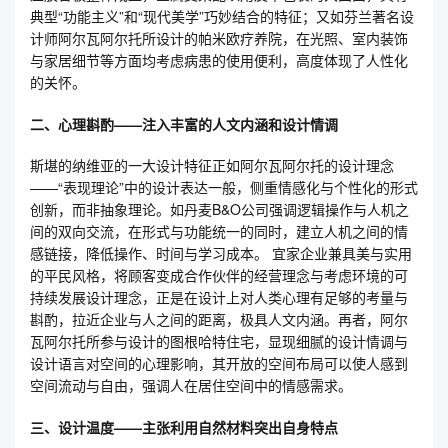
典型“功能主义”和“现代美学”巧妙结合的特征；又如芬兰著名设
计师阿尔瓦阿尔托所设计的帕米欧疗养院，在光照、室内装饰
与家居细节等方面均考虑病患的使用便利，高度体现了人性化
的关怀。
二、心理斟酌——注入丰富的人文内涵和设计情调
斯堪的纳维亚的一大设计特征正如阿尔瓦阿尔托的设计理念
——“表现理论”中的设计表达一般，侧重情感化与个性化的形式
创新，而非抽象理论。如丹麦B&O公司强调逻辑操作与人机之
间的双向交流，在形式与功能统一的同时，建立人机之间的情
感链接，降低操作、时间与学习成本。 宜家企业兼具美与实用
的平民风格，将顾客变成合作伙伴的经营理念与考虑环境的可
持续发展设计理念，正是在设计上对人类心理有足够的考量与
斟酌，拉近企业与人之间的距离，极具人文内涵。再者，阿尔
瓦阿尔托所参与设计的图根哈特住宅，显现细腻的设计情调与
设计语言对空间的心理影响，其开放的空间布局可以使人感到
空间流动与自由，强调人在居住空间中的情感需求。
三、设计温度——主张利用自然材料突出自身特点