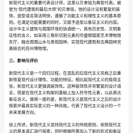
新现代主义的重要代表设计师，这里以贝聿铭为典型代表。被
誉为“现代建筑的最后大师”的贝聿铭，他的设计没有繁复的装
饰，造型语言简洁明快，遵循了功能主义和理性主义的基本原
则。在满足功能需要的同时，又赋予造型以象征主义的内容。
设计中主义建筑与周围环境的协调统一，具有历史性、文明象
征性的含义，如采用三角形切割元素的华盛顿国家艺术博物馆
东厅、融合周围山水与景观园林、实现现代建筑和古典园林完
美结合的苏州博物馆。
三、影响与评价
新现代主义是一个回归过程，在混乱的后现代主义风格之后重
新恢复现代设计理性、功能的特征。相比起现代主义的极简主
张，新现代主义更强调装饰性。这种装饰性并非繁复的设计语
言，而是在现代主义构架的基础上加入符号性元素，以此表达
象征含义。值得一提的是，新现代主义是现代主义之后的设计
探索中最具实际意义的一种风格，代表了现代主义设计的一个
未来发展方向。
综上所述，新现代主义坚持现代主义的传统原则，依照现代主
义的基本语汇进行探索，同时根据所需加入了新的形式和象征