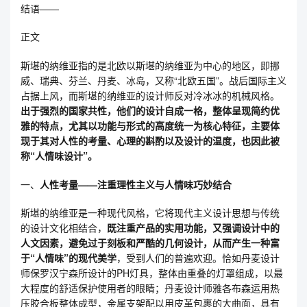
结语——
正文
斯堪的纳维亚指的是北欧以斯堪的纳维亚为中心的地区，即挪
威、瑞典、芬兰、丹麦、冰岛，又称“北欧五国”。战后国际主义
占据上风，而斯堪的纳维亚的设计师反对冷冰冰的机械风格。
出于强烈的国家共性，他们的设计自成一格，整体呈现简约优
雅的特点，尤其以功能与形式的高度统一为核心特征，主要体
现于其对人性的考量、心理的斟酌以及设计的温度，也因此被
称“人情味设计”。
一、
人性考量——注重理性主义与人情味巧妙结合
斯堪的纳维亚是一种现代风格，它将现代主义设计思想与传统
的设计文化相结合，
既注重产品的实用功能，又强调设计中的
人文因素，避免过于刻板和严酷的几何设计，从而产生一种富
于“人情味”的现代美学
，受到人们的普遍欢迎。恰如丹麦设计
师保罗汉宁森所设计的PH灯具，整体由重叠的灯罩组成，以最
大程度的舒适保护使用者的眼睛；丹麦设计师雅各布森运用热
压胶合板整体成型，金属支架配以用皮革包裹的大曲面，具有