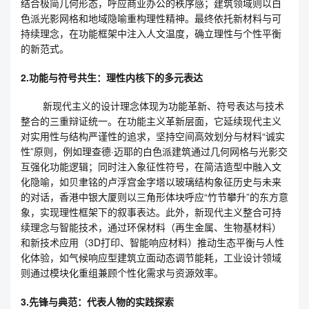
结合极简几何形态，呼应商业办公的秩序感；建筑领域则以白
色派光影网格和地域隐喻重构理性精神。最终依托新材料与可
持续理念，在功能框架中注入人文温度，确立理性与个性平衡
的新范式。
2.功能与符号共生：理性内核下的多元表达
新现代主义的设计理念体现为功能革新、符号表达与技术
整合的三重辩证统一。在功能主义革新层面，它延续现代主义
对实用性与结构严谨性的追求，坚持空间高效划分与材料“诚实
性”原则，例如理查德·迈耶的白色派建筑通过几何网格与光影交
互强化功能逻辑；同时注入象征性符号，在简洁造型中融入文
化隐喻，如贝聿铭的卢浮宫金字塔以玻璃结构象征历史与未来
的对话，香港中银大厦则以三角形体块呼应“竹节攀升”的东方意
象，实现理性框架下的叙事表达。此外，新现代主义整合可持
续理念与智能技术，通过环保材料（再生金属、生物基材料）
和新技术应用（3D打印、智能响应材料）推动生态平衡与人性
化体验，如气候响应型建筑立面动态调节能耗，工业设计领域
则通过模块化重组兼顾个性化需求与资源效率。
3.先锋与典范：代表人物的实践探索