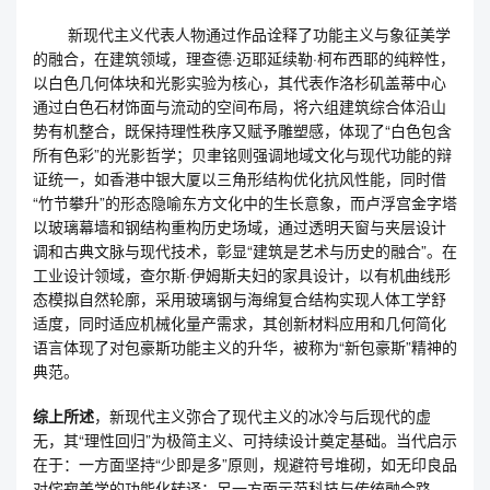
新现代主义代表人物通过作品诠释了功能主义与象征美学
的融合，在建筑领域，理查德·迈耶延续勒·柯布西耶的纯粹性，
以白色几何体块和光影实验为核心，其代表作洛杉矶盖蒂中心
通过白色石材饰面与流动的空间布局，将六组建筑综合体沿山
势有机整合，既保持理性秩序又赋予雕塑感，体现了“白色包含
所有色彩”的光影哲学；贝聿铭则强调地域文化与现代功能的辩
证统一，如香港中银大厦以三角形结构优化抗风性能，同时借
“竹节攀升”的形态隐喻东方文化中的生长意象，而卢浮宫金字塔
以玻璃幕墙和钢结构重构历史场域，通过透明天窗与夹层设计
调和古典文脉与现代技术，彰显“建筑是艺术与历史的融合”。在
工业设计领域，查尔斯·伊姆斯夫妇的家具设计，以有机曲线形
态模拟自然轮廓，采用玻璃钢与海绵复合结构实现人体工学舒
适度，同时适应机械化量产需求，其创新材料应用和几何简化
语言体现了对包豪斯功能主义的升华，被称为“新包豪斯”精神的
典范。
综上所述
，新现代主义弥合了现代主义的冰冷与后现代的虚
无，其“理性回归”为极简主义、可持续设计奠定基础。当代启示
在于：一方面坚持“少即是多”原则，规避符号堆砌，如无印良品
对侘寂美学的功能化转译；另一方面示范科技与传统融合路