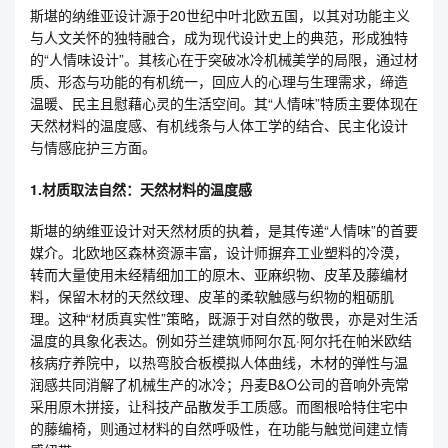
斯堪的纳维亚设计源于20世纪中叶北欧五国，以其对功能主义
与人文关怀的独特融合，成为现代设计史上的典范，形成独特
的“人情味设计”。其核心在于突破冰冷机械美学的局限，通过材
质、形态与功能的有机统一，回应人的心理与生理需求，缔造
温暖、民主且慰藉心灵的生活空间。其“人情味”特质主要体现在
天然材料的温度感、有机线条与人体工学的结合、民主化设计
与情感庇护三方面。
1.材质取法自然：天然材料的温度感
斯堪的纳维亚设计对天然材质的执着，是其传递“人情味”的首要
媒介。北欧地区森林资源丰富，设计师摒弃工业塑料的冷漠，
转而大量使用未经精细加工的原木、亚麻织物、皮革及藤编材
料，保留木材的天然纹理、皮革的柔软触感与织物的粗砺肌
理。这种“材质真实性”策略，既源于对自然的敬畏，亦是对生活
温度的具象化表达。例如芬兰建筑师阿尔瓦·阿尔托在帕米欧结
核病疗养院中，以热弯胶合板模拟人体曲线，木材的弹性与温
润感共同消解了机械生产的冰冷；丹麦B&O公司的音响外壳常
采用原木拼接，让科技产品散发手工质感。而图根哈特住宅中
的藤编椅，则通过材料的自然呼吸性，在功能与触觉间建立情