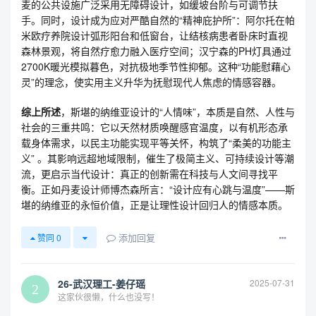
麦的公共设施广泛采用无障碍设计，如缓坡台阶与可调节扶
手。同时，设计成为应对严酷自然的“精神庇护所”：阿尔托在帕
米欧疗养院设计弧形阳台和低窗台，让结核病患者卧床时直视
森林景观，将自然疗愈力融入医疗空间；汉宁森的PH灯具通过
2700K暖光模拟暮色，对抗极地季节性抑郁。这种“功能慰藉心
灵”的理念，使实用主义升华为抚慰现代人焦虑的情感容器。
综上所述
，斯堪的纳维亚设计的“人情味”，本质是自然、人性与
社会的三重共鸣：它以天然材质唤醒感官温度，以有机形态承
载身体需求，以民主功能实现平等关怀，构筑了“柔美的功能主
义” 。其影响远超地域限制，催生了极简主义、可持续设计等潮
流，更启示当代设计：真正的创新需在科技与人文间寻找平
衡。正如丹麦设计师博杰森所言：“设计应有心跳与温度”——斯
堪的纳维亚的永恒价值，正是让理性设计回归人的情感本质。
添加回复
赞同
0
26-武汉理工-姜仔瑶
2025-07-31
这家伙很懒，什么也没写！