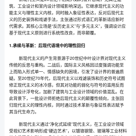
筑、工业设计和室内设计领域影响深远。它继承现代主义的功
能主义与理性主义内核，同时融入象征性表达，反对后现代主
义的历史装饰和戏谑手法，主张通过形式语汇的革新适应新时
代需求。其核心立场是“反历史主义”与“多元主义”，强调设计应
基于现代主义原则进行系统性改良，而非颠覆。
1.承续与革新：后现代语境中的理性回归
新现代主义的产生背景源于20世纪中叶设计界对现代主义
传统的反思与重构。二战后，国际主义风格因过度强调功能至
上而陷入形式单一、情感缺失的困境，引发了设计界的普遍质
疑。至20世纪70年代，后现代主义以戏谑装饰和历史符号试图
修正现代主义的冰冷感，但其对功能的弱化与符号的滥用反而
导致设计浮夸化，加剧了建筑与工业设计领域的价值混乱。在
此背景下，一批设计师拒绝后现代主义的颠覆性倾向，主张回
归现代主义的理性内核，同时通过技术革新与象征性表达赋予
其当代生命力。
新现代主义通过“净化式延续”现代主义，在工业设计领域
受视幻艺术影响形成“硬边艺术”，以镀铬钢管、玻璃等工业材料