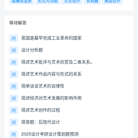
威廉莫里斯
形式与功能
交互设计
青铜器
美国设计
等待解答
英国是最早完成工业革命的国家
问
设计分析题
问
简述艺术批评与艺术欣赏及二者关系。
问
简述艺术作品内容与形式的关系
问
简单谈谈艺术的自律性
问
简述经济对艺术发展的影响作用
问
简述艺术创作的过程
问
简答题：后现代设计
问
2025设计考研设计策划题预测
问