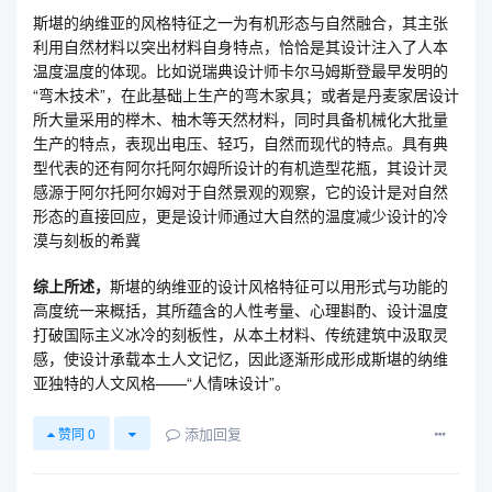
斯堪的纳维亚的风格特征之一为有机形态与自然融合，其主张
利用自然材料以突出材料自身特点，恰恰是其设计注入了人本
温度温度的体现。比如说瑞典设计师卡尔马姆斯登最早发明的
“弯木技术”，在此基础上生产的弯木家具；或者是丹麦家居设计
所大量采用的榉木、柚木等天然材料，同时具备机械化大批量
生产的特点，表现出电压、轻巧，自然而现代的特点。具有典
型代表的还有阿尔托阿尔姆所设计的有机造型花瓶，其设计灵
感源于阿尔托阿尔姆对于自然景观的观察，它的设计是对自然
形态的直接回应，更是设计师通过大自然的温度减少设计的冷
漠与刻板的希冀
综上所述，
斯堪的纳维亚的设计风格特征可以用形式与功能的
高度统一来概括，其所蕴含的人性考量、心理斟酌、设计温度
打破国际主义冰冷的刻板性，从本土材料、传统建筑中汲取灵
感，使设计承载本土人文记忆，因此逐渐形成形成斯堪的纳维
亚独特的人文风格——“人情味设计”。
添加回复
赞同
0