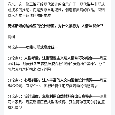
意义。这一修正恰好给现代设计的启示在于，现代性并非形式
或技术的推砌，而是要尊重地域性，创造有灵魂的作品，回归
以人为本与道法自然的本质。
简述斯堪的纳维亚的设计特征，为什么被称为“人情味
设计
”？
提纲
总论点——
功能与形式高度统一
分论点1：
人性考量，注重理性主义与人情味巧妙结合
——丹麦
ph灯具、丹麦雅各布森热压胶合板“蚁椅”“天鹅椅”“蛋椅”、芬兰
阿尔瓦阿尔托帕米欧疗养院
分论点2：
心理斟酌，注入丰富的人文内涵和设计情调
——丹麦
B&O公司、宜家企业、图根哈特住宅空间流动的情感需求
分论点3：
设计温度，主张利用自然材料突出自身特点
——瑞典
弯木家具、丹麦潘顿压模成型潘顿椅、芬兰阿尔瓦阿尔托花瓶
有机造型