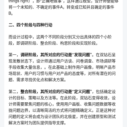
things right），即“正确地做事”，这样通过模型，设计师便能够
将一个未知的、不确定的事件A，转变成已知并且确定的事件
B。
二、四个阶段与四种行动
而设计过程中，这两个不同阶段分别又分出具体的四个小阶
段，即调研阶段、整合阶段、构思阶段和实现阶段。
第一，
调研阶段，其所对应的行动是“发现问题”
。在双钻石呈
现发散状态下，设计师通过用户访谈、问卷调查、市场调研等
手段收集大量信息，。在此基础上制作用户画像，明晰产品市
场现状、用户的习惯与用户对产品的态度等，对所有潜在的问
题、需求寻找优化点和解决方案。
第二，
整合阶段，其所对应的行动是“定义问题”
，包括确定设
计的目标、策略以及方法等。在此阶段，双钻石变得收敛，设
计师需要聚焦问题的核心，使用用户画板、收集问题数据等收
拢问题边界，以清晰简洁的方式将问题精确定义。正是这种对
问题的定义将会成为设计团队的北极星，并在创建原型和测试
解决方案时为团队提供指导支撑。