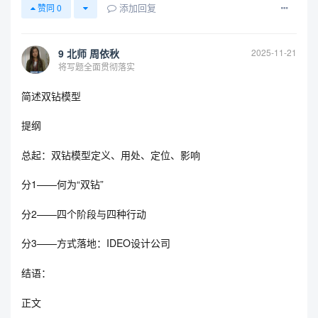
添加回复
赞同
0
9 北师 周依秋
2025-11-21
将写题全面贯彻落实
简述双钻模型
提纲
总起：双钻模型定义、用处、定位、影响
分1——何为“双钻”
分2——四个阶段与四种行动
分3——方式落地：IDEO设计公司
结语：
正文