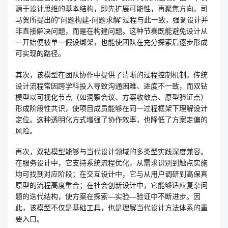
源于设计思维的基本结构，即先扩展可能性，再聚焦方向。司
马贺所提出的“问题构建-问题求解”过程与此一致，强调设计并
非直接解决问题，而是在构建问题。这种节奏既能避免设计从
一开始便被单一假设绑架，也能使团队在充分探索后逐步形成
可实现的路径。
其次，该模型在团队协作中提供了清晰的过程控制机制。传统
设计流程常因跨学科投入导致沟通困难、进度不一致，而双钻
模型以可视化节点（如洞察会议、方案收敛点、原型验证点）
形成阶段性共识，使项目成员能够在同一过程框架下理解设计
定位。这种透明化方式增强了协作效率，也降低了方案走偏的
风险。
再次，双钻模型能够与当代设计领域的多类型实践深度兼容。
在服务设计中，它支持系统流程优化，从需求识别到触点实施
均可找到对应阶段；在交互设计中，它与从用户调研到高保真
原型的流程高度重合；在社会创新设计中，它能够适应复杂问
题的迭代结构，使方案在探索—实验—验证中不断进步。因
此，该模型不仅是基础工具，也是理解当代设计方法体系的重
要入口。