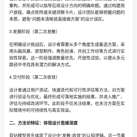
重构，并形成可以指导后续设计方向的明确命题。通过构建用
户旅程、痛点矩阵或关键洞察卡片，设计团队能够把握问题的
本质，避免“问题未清晰就直接做方案”的设计误区。
3.发展阶段（第二次发散）
在明确设计挑战后，设计者需要从多个角度生成备选方案，采
用头脑风暴、原型制作、角色扮演、共创工作坊等方式进行实
验性探索。这一阶段强调数量优先、开放性试验，以便从多元
路径中寻找具有潜力的解决方式。
4.交付阶段（第二次收敛）
设计者通过用户测试、快速迭代和可行性评估等方法，对方案
进行验证与优化，最终形成可落地实施的结果，并进入推广、
评估与持续改进环节。此阶段不仅关注结果，也关注方案在实
际情境中的可持续性与真实效益。
二、方法论特征：体现设计思维深度
双钻模型首先体现了设计中“发散-收敛”的认知逻辑。这一节奏