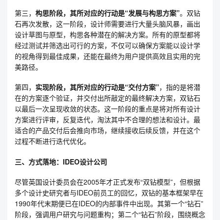
第三，
构思阶段，其所对应的行动是“发展与构思方案”
。双钻
石再次发散，这一阶段，设计师需要进行大量头脑风暴，画出
设计草图与原型，构思各种潜在的解决方案。所有的原型都将
经过测试并筛选出可行的方案，不仅可以确保方案能以设计学
的视角得到最佳成果，还能在最终为用户提供高效且实用的完
美路径。
第四，
实现阶段，其所对应的行动是“交付方案”
，指的是将潜
在的方案逐个验证，并交付出所敲定的最终解决方案，双钻石
以最后一次呈现收敛的状态。这一阶段的重点是将对所有设计
方案进行评审，反复迭代，淘汰其中不合理的想法和设计。最
适合的产品交付后会推向市场，继续接收后续反馈，并在这个
过程不断进行迭代优化。
三、方式落地
：IDEO设计公司
尽管英国设计委员会在2005年才正式发布“双钻模型”，但根据
多个设计史研究者与IDEO前员工的回忆，双钻的基本框架早在
1990年代末期便已在IDEO的内部事件中出现。其第一个“钻石”
阶段，强调用户研究与问题重构；第二个“钻石”阶段，围绕概念